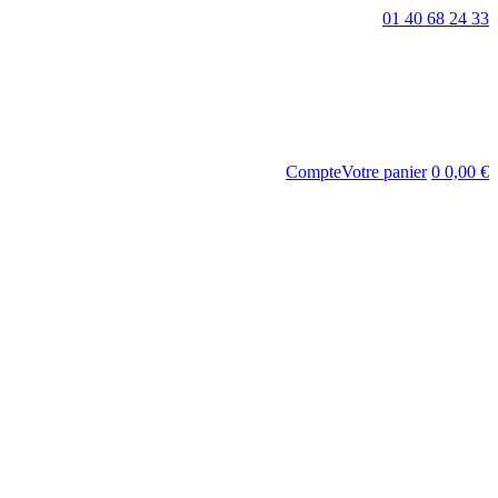
01 40 68 24 33
Compte
Votre panier
0
0,00 €