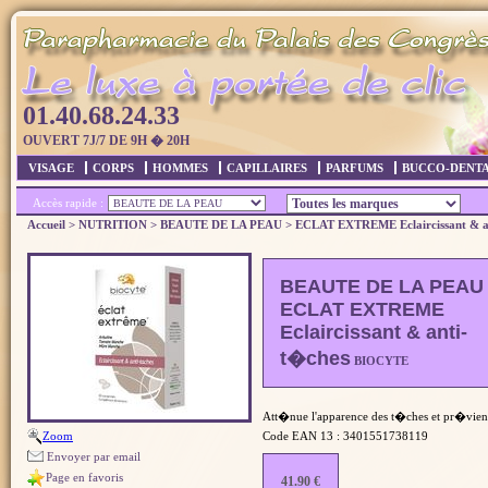
01.40.68.24.33
OUVERT 7J/7 DE 9H � 20H
VISAGE
CORPS
HOMMES
CAPILLAIRES
PARFUMS
BUCCO-DENTA
Accès rapide :
Accueil
>
NUTRITION
>
BEAUTE DE LA PEAU
>
ECLAT EXTREME Eclaircissant & a
BEAUTE DE LA PEAU
ECLAT EXTREME
Eclaircissant & anti-
t�ches
BIOCYTE
Att�nue l'apparence des t�ches et pr�vient
Zoom
Code EAN 13 :
3401551738119
Envoyer par email
Page en favoris
41.90 €