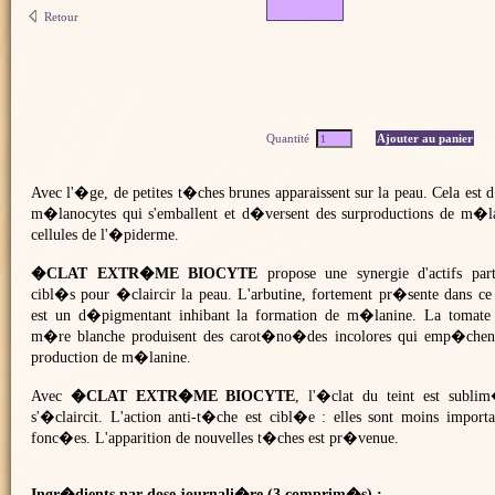
Retour
Quantité
Avec l'�ge, de petites t�ches brunes apparaissent sur la peau. Cela est
m�lanocytes qui s'emballent et d�versent des surproductions de m�la
cellules de l'�piderme.
�CLAT EXTR�ME BIOCYTE
propose une synergie d'actifs par
cibl�s pour �claircir la peau. L'arbutine, fortement pr�sente dans 
est un d�pigmentant inhibant la formation de m�lanine. La tomate 
m�re blanche produisent des carot�no�des incolores qui emp�chent
production de m�lanine.
Avec
�CLAT EXTR�ME BIOCYTE
, l'�clat du teint est subli
s'�claircit. L'action anti-t�che est cibl�e : elles sont moins import
fonc�es. L'apparition de nouvelles t�ches est pr�venue.
Ingr�dients par dose journali�re (3 comprim�s) :