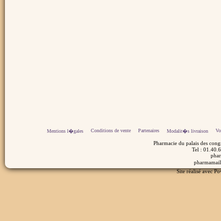
Conditions de vente
Partenaires
Vo
Mentions l�gales
Modalit�s livraison
Pharmacie du palais des cong
Tel : 01.40.
pha
pharmamaill
Site réalisé avec Po