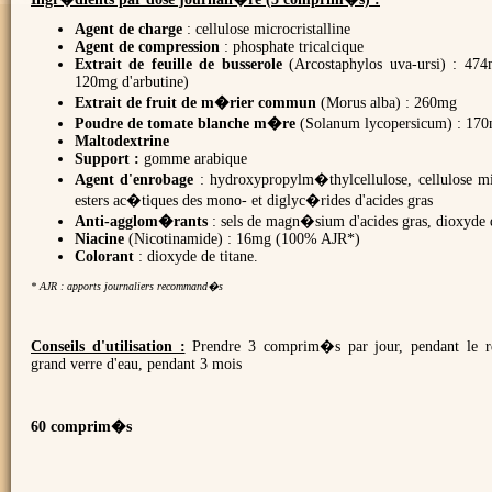
Agent de charge
: cellulose microcristalline
Agent de compression
: phosphate tricalcique
Extrait de feuille de busserole
(Arcostaphylos uva-ursi) : 474
120mg d'arbutine)
Extrait de fruit de m�rier commun
(Morus alba) : 260mg
Poudre de tomate blanche m�re
(Solanum lycopersicum) : 17
Maltodextrine
Support :
gomme arabique
Agent d'enrobage
: hydroxypropylm�thylcellulose, cellulose mic
esters ac�tiques des mono- et diglyc�rides d'acides gras
Anti-agglom�rants
: sels de magn�sium d'acides gras, dioxyde 
Niacine
(Nicotinamide) : 16mg (100% AJR*)
Colorant
: dioxyde de titane.
* AJR : apports journaliers recommand�s
Conseils d'utilisation :
Prendre 3 comprim�s par jour, pendant le r
grand verre d'eau, pendant 3 mois
60 comprim�s