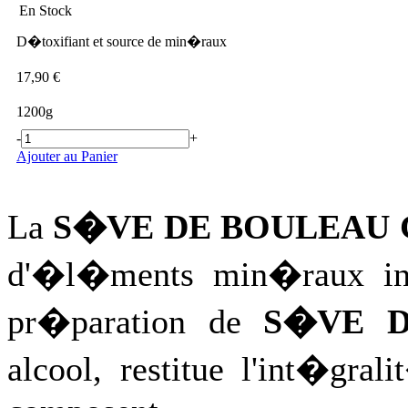
En Stock
D�toxifiant et source de min�raux
17,90 €
1200g
-
+
Ajouter au Panier
La
S�VE DE BOULEAU
d'�l�ments min�raux ind
pr�paration de
S�VE
D
alcool, restitue l'int�gra